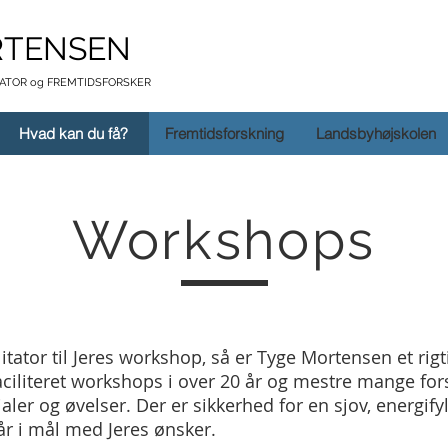
RTENSEN
TATOR og FREMTIDSFORSKER
Hvad kan du få?
Fremtidsforskning
Landsbyhøjskolen
Workshops
litator til Jeres workshop, så er Tyge Mortensen et rigt
aciliteret workshops i over 20 år og mestre mange fors
ler og øvelser. Der er sikkerhed for en sjov, energifyl
når i mål med Jeres ønsker.