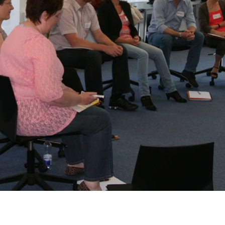
Mobil: 60915845. //. TILMELD DIG MIT NYHEDSBREV