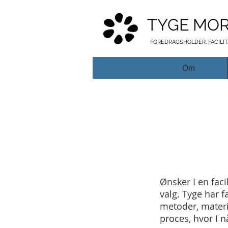
TYGE MO
FOREDRAGSHOLDER, FACILI
Om
Ønsker I en faci
valg. Tyge har f
metoder, materia
proces, hvor I 