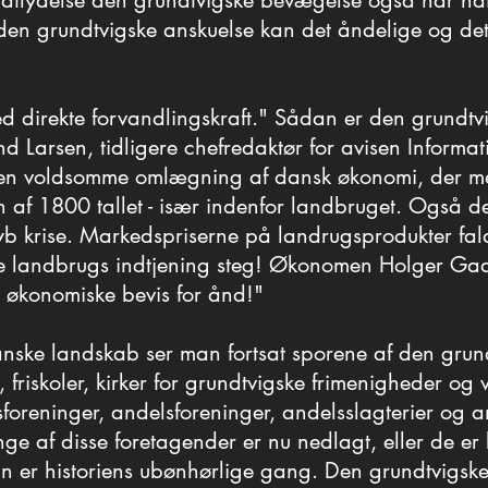
ndflydelse den grundtvigske bevægelse også har haft
ndflydelse den grundtvigske bevægelse også har haft
den grundtvigske anskuelse kan det åndelige og det m
den grundtvigske anskuelse kan det åndelige og det m
ed direkte forvandlingskraft." Sådan er den grundt
ed direkte forvandlingskraft." Sådan er den grundt
ind Larsen, tidligere chefredaktør for avisen Informa
ind Larsen, tidligere chefredaktør for avisen Informa
 den voldsomme omlægning af dansk økonomi, der m
 den voldsomme omlægning af dansk økonomi, der m
en af 1800 tallet - især indenfor landbruget. Også 
en af 1800 tallet - især indenfor landbruget. Også 
b krise. Markedspriserne på landrugsprodukter fald
b krise. Markedspriserne på landrugsprodukter fald
ke landbrugs indtjening steg! Økonomen Holger Ga
ke landbrugs indtjening steg! Økonomen Holger Ga
t økonomiske bevis for ånd!"
t økonomiske bevis for ånd!"
anske landskab ser man fortsat sporene af den grun
anske landskab ser man fortsat sporene af den grun
, friskoler, kirker for grundtvigske frimenigheder o
, friskoler, kirker for grundtvigske frimenigheder o
foreninger, andelsforeninger, andelsslagterier og an
foreninger, andelsforeninger, andelsslagterier og an
nge af disse foretagender er nu nedlagt, eller de er
nge af disse foretagender er nu nedlagt, eller de er
er historiens ubønhørlige gang. Den grundtvigske