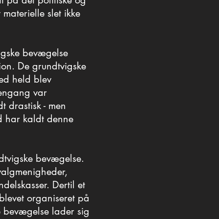
 på det politiske og
 på det politiske og
aterielle slet ikke
aterielle slet ikke
vigske bevægelse
vigske bevægelse
tion. De grundtvigske
tion. De grundtvigske
ed held blev
ed held blev
dengang var
dengang var
t drastisk - men
t drastisk - men
d har kaldt denne
d har kaldt denne
dtvigske bevægelse.
dtvigske bevægelse.
g valgmenigheder,
g valgmenigheder,
delskasser. Dertil et
delskasser. Dertil et
 blevet organiseret på
 blevet organiseret på
 bevægelse lader sig