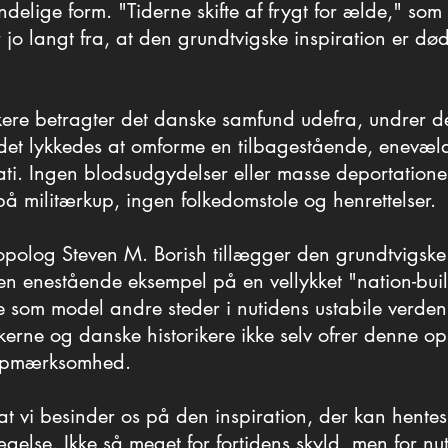
er historiens ubønhørlige gang. Den grundtvigske
ndelige form. "Tiderne skifte af frygt for ælde," som
ndelige form. "Tiderne skifte af frygt for ælde," som
 jo langt fra, at den grundtvigske inspiration er dø
 jo langt fra, at den grundtvigske inspiration er dø
ere betragter det danske samfund udefra, undrer de
ere betragter det danske samfund udefra, undrer de
det lykkedes at omforme en tilbagestående, enevældi
det lykkedes at omforme en tilbagestående, enevældi
ti. Ingen blodsudgydelser eller masse deportationer
ti. Ingen blodsudgydelser eller masse deportationer
på militærkup, ingen folkedomstole og henrettelser.
på militærkup, ingen folkedomstole og henrettelser.
polog Steven M. Borish tillægger den grundtvigske
polog Steven M. Borish tillægger den grundtvigske
en enestående eksempel på en vellykket "nation-buil
en enestående eksempel på en vellykket "nation-buil
e som model andre steder i nutidens ustabile verden
e som model andre steder i nutidens ustabile verden
kerne og danske historikere ikke selv ofrer denne 
kerne og danske historikere ikke selv ofrer denne 
opmærksomhed.
opmærksomhed.
at vi besinder os på den inspiration, der kan hente
at vi besinder os på den inspiration, der kan hente
else. Ikke så meget for fortidens skyld, men for nu