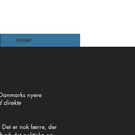
Kontakt
l Danmarks nyere
d direkte
 Det er nok færre, der
 Det er nok færre, der