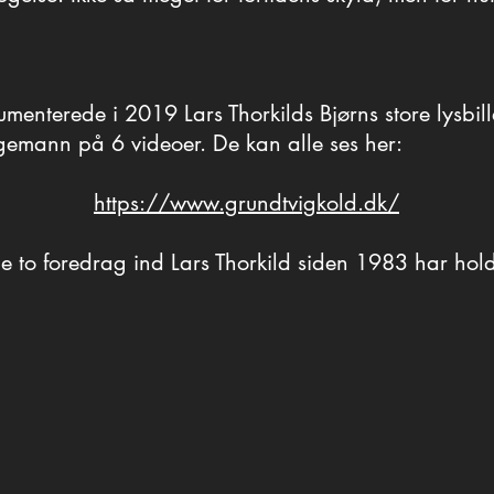
else. Ikke så meget for fortidens skyld, men for nu
menterede i 2019 Lars Thorkilds Bjørns store lysbi
gemann på 6 videoer. De kan alle ses her:
https://www.grundtvigkold.dk/
de to foredrag ind Lars Thorkild siden 1983 har ho