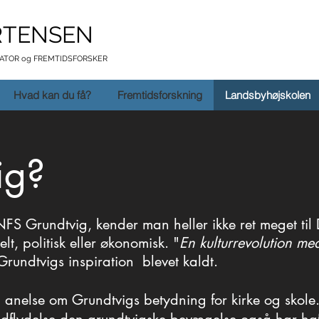
RTENSEN
TATOR og FREMTIDSFORSKER
Hvad kan du få?
Fremtidsforskning
Landsbyhøjskolen
ig?
NFS Grundtvig, kender man heller ikke ret meget ti
elt, politisk eller økonomisk.
"
En kulturrevolution me
Grundtvigs inspiration blevet kaldt.
 anelse om Grundtvigs betydning for kirke og skole.
 anelse om Grundtvigs betydning for kirke og skole.