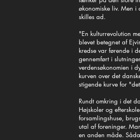
tænker på den store i
tænker på den store i
økonomiske liv. Men i 
økonomiske liv. Men i 
skilles ad.
skilles ad.
"En kulturrevolution m
"En kulturrevolution m
blevet betegnet af Ejv
blevet betegnet af Ejv
kredse var førende i
kredse var førende i
gennemført i slutning
gennemført i slutning
verdensøkonomien i dy
verdensøkonomien i dy
kurven over det dans
kurven over det dans
stigende kurve for "de
stigende kurve for "de
Rundt omkring i det d
Rundt omkring i det d
Højskoler og efterskole
Højskoler og efterskole
forsamlingshuse, brugs
forsamlingshuse, brugs
utal af foreninger. Ma
utal af foreninger. Ma
en anden måde. Sådan 