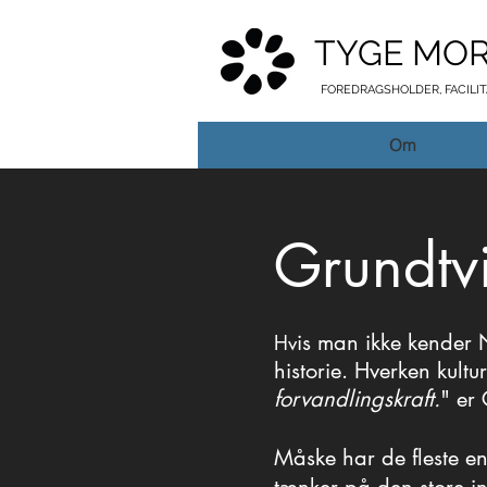
TYGE MO
FOREDRAGSHOLDER, FACILI
Om
Grundtv
is man ikke kender 
Hv
historie. Hverken kultur
forvandlingskraft.
" er 
Måske har de fleste en
Måske har de fleste en