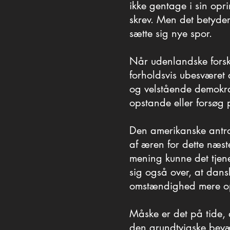
en anden måde. Sådan 
ikke gentage i sin opri
ikke gentage i sin opri
skrev. Men det betyder
skrev. Men det betyder
sætte sig nye spor.
sætte sig nye spor.
Når udenlandske forsk
Når udenlandske forsk
forholdsvis ubesværet 
forholdsvis ubesværet 
og velstående demokra
og velstående demokra
opstande eller forsøg 
opstande eller forsøg 
Den amerikanske antro
Den amerikanske antro
af æren for dette næst
af æren for dette næst
mening kunne det tjen
mening kunne det tjen
sig også over, at dans
sig også over, at dans
omstændighed mere 
omstændighed mere 
Måske er det på tide, 
Måske er det på tide, 
den grundtvigske bevæg