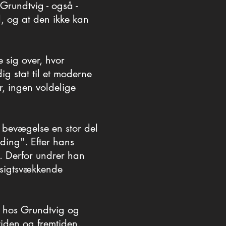
 bevægelse lader sig
 Grundtvig - også -
 Grundtvig - også -
d, og at den ikke kan
d, og at den ikke kan
 sig over, hvor
 sig over, hvor
g stat til et moderne
g stat til et moderne
, ingen voldelige
, ingen voldelige
 bevægelse en stor del
 bevægelse en stor del
ding". Efter hans
ding". Efter hans
. Derfor undrer han
. Derfor undrer han
opsigtsvækkende
opsigtsvækkende
s hos Grundtvig og
s hos Grundtvig og
tiden og fremtiden.