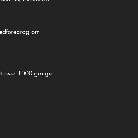
tiden og fremtiden.
lledforedrag om
ldt over 1000 gange: