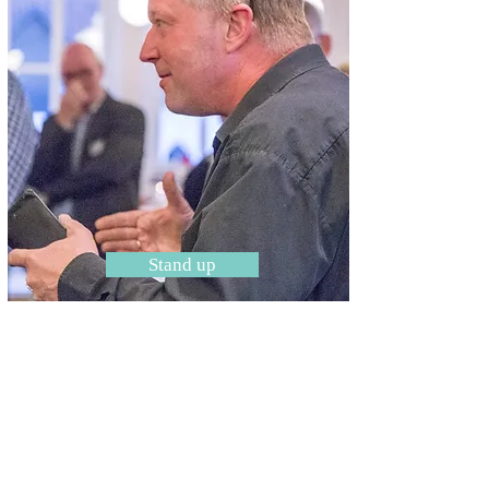
Stand up
LANDSBY
TOSSERIER
:)
Et munter og tankevækkende