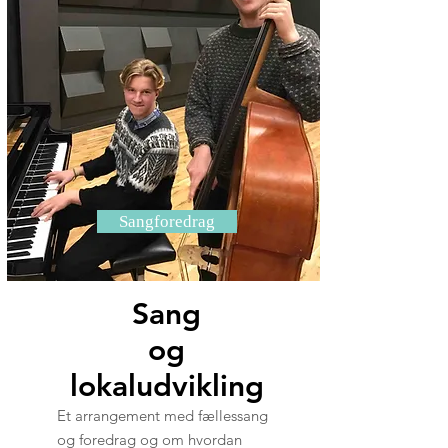
Sangforedrag
Sang
og
lokaludvikling
Et arrangement med fællessang
og foredrag og om hvordan