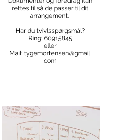
Dokumenter og foredrag kan
rettes til så de passer til dit
arrangement.
Har du tvivlsspørgsmål?
Ring:
60915845
eller
Mail:
tygemortensen@gmail.
com