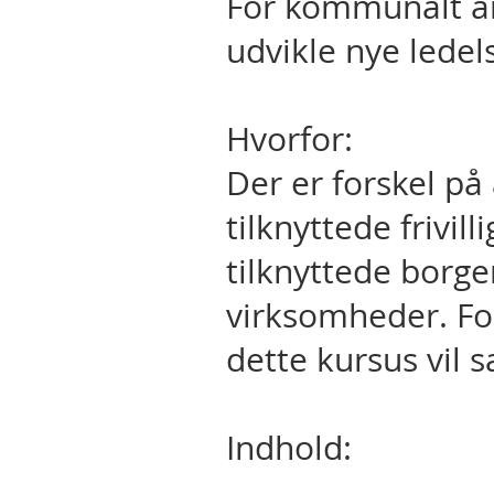
For kommunalt an
udvikle nye lede
Hvorfor:
Der er forskel på
tilknyttede frivil
tilknyttede borge
virksomheder. For
dette kursus vil 
Indhold: