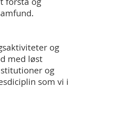
t forstå og
lsamfund.
saktiviteter og
und med løst
nstitutioner og
sdiciplin som vi i