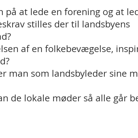
n på at lede en forening og at l
skrav stilles der til landsbyens
åd?
sen af en folkebevægelse, inspir
nd?
r man som landsbyleder sine me
n de lokale møder så alle går b