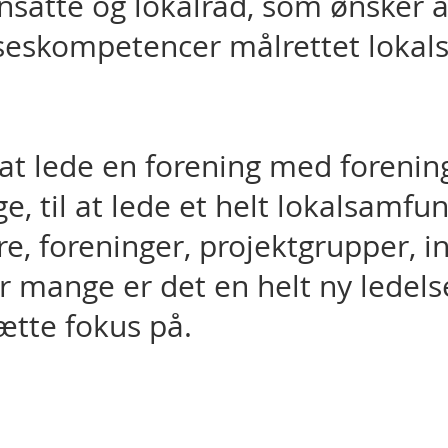
satte og lokalråd, som ønsker a
lseskompetencer målrettet loka
 at lede en forening med forening
lige, til at lede et helt lokalsamf
re, foreninger, projektgrupper, i
 mange er det en helt ny ledelse
sætte fokus på.