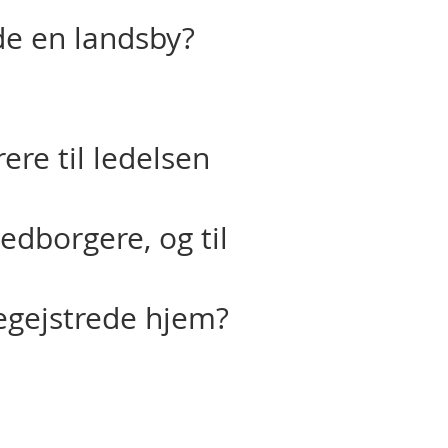
ede en landsby?
ere til ledelsen
dborgere, og til
egejstrede hjem?