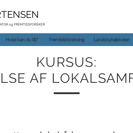
RTENSEN
TATOR og FREMTIDSFORSKER
Hvad kan du få?
Fremtidsforskning
Landsbyhøjskolen
KURSUS:
LSE AF LOKALSA